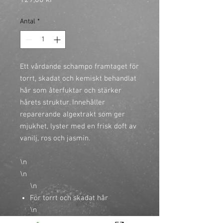
129,00 kr
Antal
*
Ett vårdande schampo framtaget för
torrt, skadat och kemiskt behandlat
hår som återfuktar och stärker
hårets struktur. Innehåller
reparerande algextrakt som ger
mjukhet, lyster med en frisk doft av
vanilj, ros och jasmin.
\n
\n
\n
För torrt och skadat hår
\n
Återfuktar och stärker