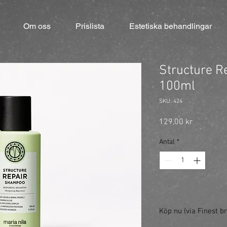
Om oss
Prislista
Estetiska behandlingar
Structure R
100ml
SKU: 424
Pris
129,00 kr
Antal
*
Köp nu (via Finest br