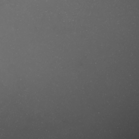
e/produkt/structure-repair-
cut