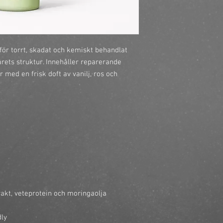
https://finestbrands.s
shampoo/?ref=master
ör torrt, skadat och kemiskt behandlat
rets struktur. Innehåller reparerande
 med en frisk doft av vanilj, ros och
akt, veteprotein och moringaolja
dly