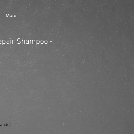
More
epair Shampoo -
ands.)