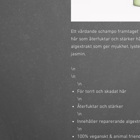
Ett vårdande schampo framtaget f
hår som återfuktar och stärker hå
algextrakt som ger mjukhet, lyster
jasmin.
\n
\n
\n
För torrt och skadat hår
\n
Återfuktar och stärker
\n
Innehåller reparerande algextr
\n
100% veganskt & animal frien