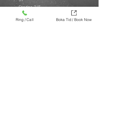
\n
Stadga 2/5
\n
Ring / Call
Boka Tid / Book Now
Ger glans och minimerar
frissighet
\n
Optimal att använda under
stylingprocessen
\n
100% veganskt & animal friendly
\n
Köp nu (via Finest brands.)
https://finestbrands.se/produkt/styling-
spray/?ref=mastercut
© Mastercut Sweden
SAVANT MEDIA
Design by