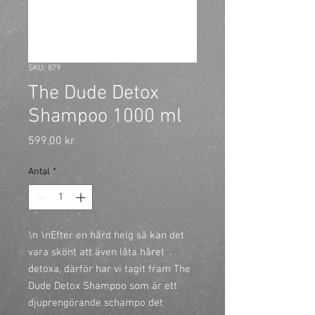
SKU: 879
The Dude Detox
Shampoo 1000 ml
Pris
599,00 kr
Antal
*
\n \nEfter en hård helg så kan det
vara skönt att även låta håret
detoxa, därför har vi tagit fram The
Dude Detox Shampoo som är ett
djuprengörande schampo det