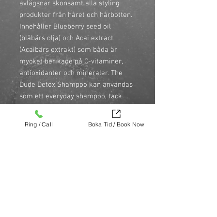
avlägsnar skonsamt alla styling
produkter från håret och hårbotten.
Innehåller Blueberry seed oil
(blåbärs olja) och Acai extract
(Acaibärs extrakt) som båda är
mycket berikade på C-vitaminer,
antioxidanter och mineraler. The
Dude Detox Shampoo kan användas
som ett everyday shampoo, tack
vare dess låga PH värde och
skonsamma tensider. Används i
Ring / Call
Boka Tid / Book Now
samband med The Dude Styling
serie för att uppnå bästa reslutat. \n
\nInstruktioner: Blöt håret, massera
in The Dude Detox Schampoo i håret
och hårbotten. Skölj noggrant ur. Ta
fram din rocka-billy känsla och styla
om med The Dude styling serie. \n
\n