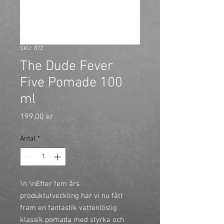
SKU: 872
The Dude Fever
Five Pomade 100
ml
Pris
199,00 kr
Antal
*
\n \nEfter fem års
produktutveckling har vi nu fått
fram en fantastik vattenlöslig
klassik pomada med styrka och