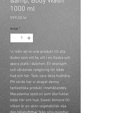
&amp; Body Wash
1000 ml
Pris
599,00 kr
Antal
*
\n \nEn all-in-one produkt till alla
dudes som vill ha allt i en flaska och
spara plats i duschen. En skonsam
och vårdande rengöring för både
hud och hår. Tack vare dess hudnära
PH värde har vi skapat denna
fantastiska produkt innehållandes
Macadamia seed oil som återfuktar
både hår och hud. Sweet Almond Oil
vilken är en skön vegetabilisk olja
den härstammar från söta mandlar