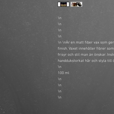
\n
\n
\n
\n
\n \nÄr en matt fiber vax som ger
finish. Vaxet innehåller fibrer som
frisyr och stil man än önskar. Inst
handdukstorkat hår och styla till ö
\n
100 ml
\n
\n
\n
\n