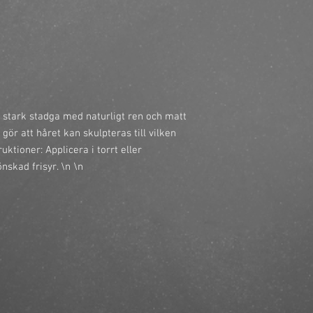
https://finestbrands.s
fiberwax-100-ml/?ref
 stark stadga med naturligt ren och matt
 gör att håret kan skulpteras till vilken
ruktioner: Applicera i torrt eller
nskad frisyr. \n \n