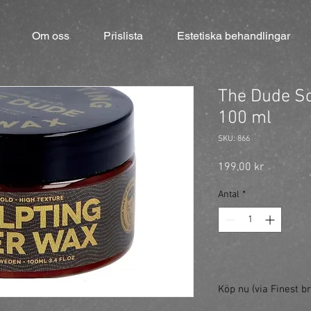
Om oss
Prislista
Estetiska behandlingar
The Dude Sc
100 ml
SKU: 866
Pris
199,00 kr
Antal
*
Köp nu (via Finest br