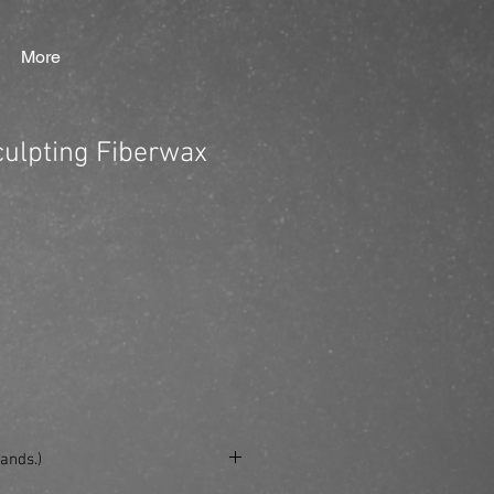
More
ulpting Fiberwax
ands.)