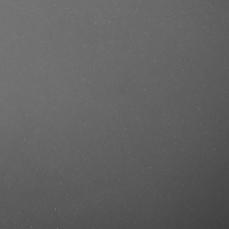
e/produkt/the-dude-sculpting-
=mastercut