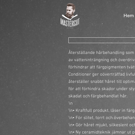
Hem
Återställande hårbehandling som s
av vatteninträngning och överdrive
förhindrar att färgpigmenten tvät
Conditioner ger oöverträffad livfull
återställer snabbt håret till opti
för att förhindra skador under sty
skadat och färgbehandlat hår.

\n

\n• Kraftfull produkt, låser in fär
\n• För slitet, torrt och överbehand
\n• Gör håret mjukt, silkeslent och
\n• Ny ceramidteknik jämnar ut po