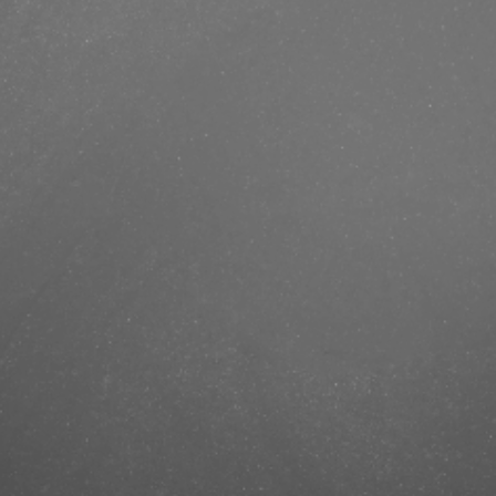
https://finestbrands.
restorative-condition