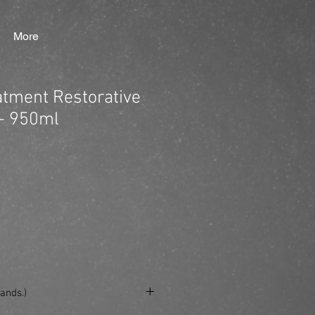
More
tment Restorative
 - 950ml
ands.)