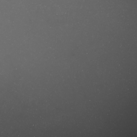
se/produkt/trauma-treatment-
er/?ref=mastercut