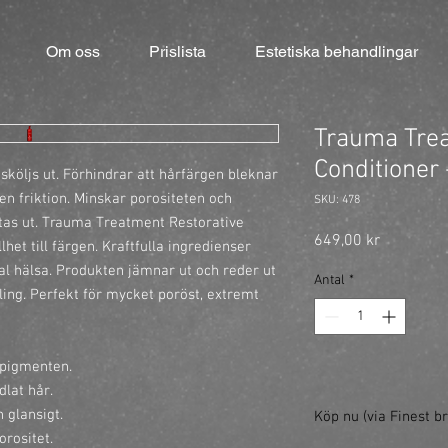
Om oss
Prislista
Estetiska behandlingar
Trauma Trea
Conditioner
köljs ut. Förhindrar att hårfärgen bleknar 
n friktion. Minskar porositeten och 
SKU: 478
tas ut. Trauma Treatment Restorative 
Pris
649,00 kr
het till färgen. Kraftfulla ingredienser 
mal hälsa. Produkten jämnar ut och reder ut 
Antal
*
ling. Perfekt för mycket poröst, extremt 
gpigmenten.

lat hår.

 glansigt.

Köp nu (via Finest br
rositet.
