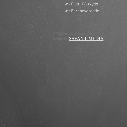
\n• Fullt UV-skydd.

\n• Färgbevarande.
© Mastercut Sweden
SAVANT MEDIA
Design by