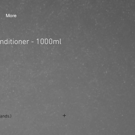
More
onditioner - 1000ml
ands.)
e/produkt/true-soft-conditioner/?