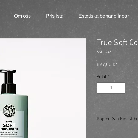
Om oss
Prislista
Estetiska behandlingar
True Soft C
SKU: 442
Pris
899,00 kr
Antal
*
Köp nu (via Finest br
https://finestbrands.s
ref=mastercut