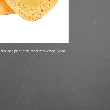
https://finestbrands.
edt-100ml/?ref=maste
 din inre prinsessa med Vera Wang Glam 