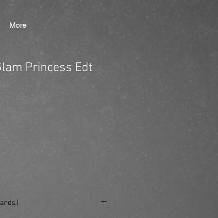
More
lam Princess Edt
ands.)