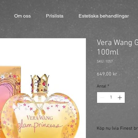
Om oss
Prislista
Estetiska behandlingar
Vera Wang G
100ml
SKU: 1057
Pris
649,00 kr
Antal
*
Köp nu (via Finest br