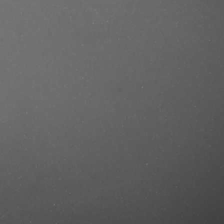
se/produkt/vera-wang-glam-princess-
rcut