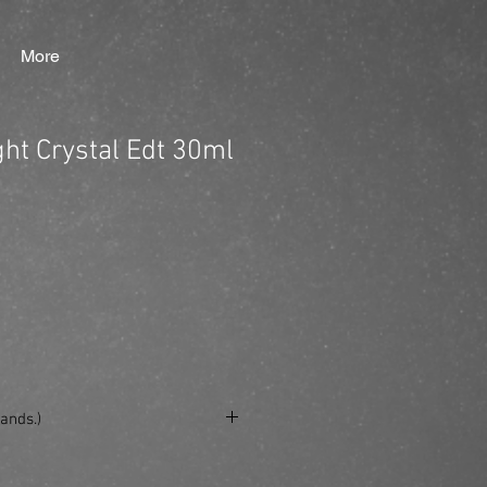
More
ght Crystal Edt 30ml
ands.)
e/produkt/versace-bright-crystal-
cut