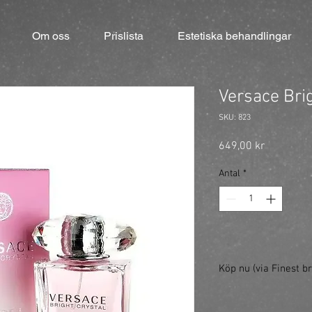
Om oss
Prislista
Estetiska behandlingar
Versace Bri
SKU: 823
Pris
649,00 kr
Antal
*
Köp nu (via Finest br
https://finestbrands.s
edt-30ml/?ref=master