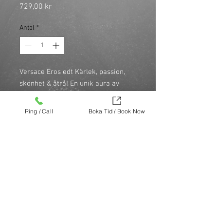
Pris
729,00 kr
Antal
*
Versace Eros edt Kärlek, passion, 
skönhet & åtrå! En unik aura av 
sensualitet och virilitet, en 
kärlekshymn från den triumferande 
Ring / Call
Boka Tid / Book Now
och ståtliga guden Eros. Versace 
Eros EdT är en doft för den 
sofistikerad mannen.
Köp nu (via Finest brands.)
https://finestbrands.se/produkt/versac
e-eros-edt-50ml/?ref=mastercut
© Mastercut Sweden