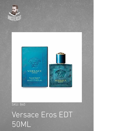
SKU: 840
Versace Eros EDT
50ML