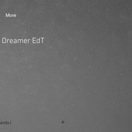
More
e Dreamer EdT
ands.)