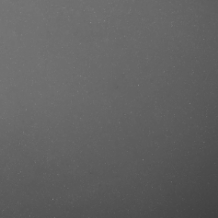
se/produkt/versace-the-dreamer-edt-