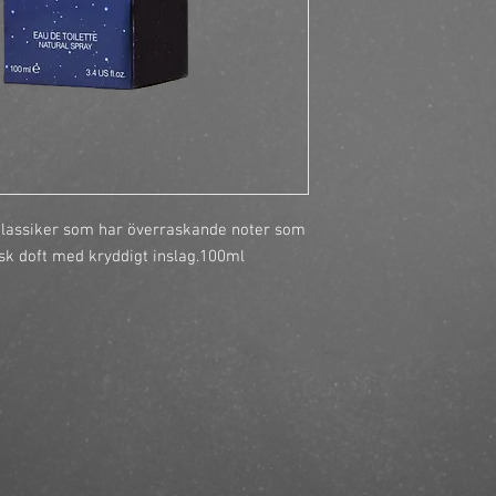
https://finestbrands.
100ml/?ref=mastercut
lassiker som har överraskande noter som 
lisk doft med kryddigt inslag.100ml