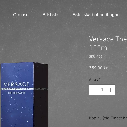
Om oss
Prislista
Estetiska behandlingar
Versace Th
100ml
SKU: 930
Pris
759,00 kr
Antal
*
Köp nu (via Finest br