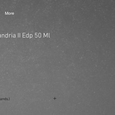
More
andria II Edp 50 Ml
ands.)
e/produkt/xerjoff-alexandria-ii-edp-