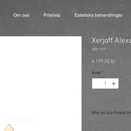
Om oss
Prislista
Estetiska behandlingar
Xerjoff Alex
SKU: 931
Pris
4 199,00 kr
Antal
*
Köp nu (via Finest br
https://finestbrands.s
50-ml/?ref=mastercut